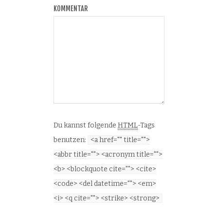
KOMMENTAR
Du kannst folgende
HTML
-Tags
benutzen:
<a href="" title="">
<abbr title=""> <acronym title="">
<b> <blockquote cite=""> <cite>
<code> <del datetime=""> <em>
<i> <q cite=""> <strike> <strong>