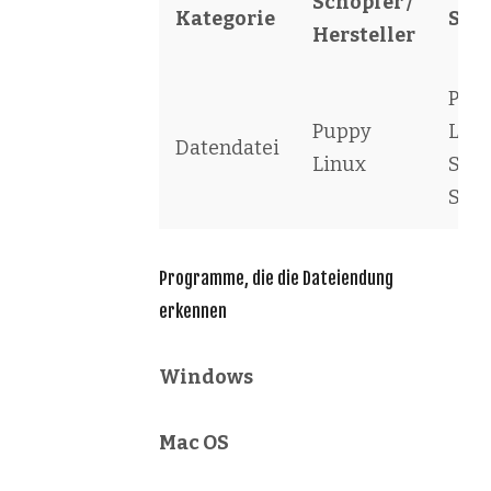
Schöpfer /
Kategorie
Sof
Hersteller
Pup
Puppy
Lin
Datendatei
Linux
Sav
Stat
Programme, die die Dateiendung
erkennen
Windows
Mac OS