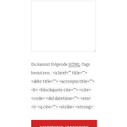
Du kannst folgende
HTML
-Tags
benutzen:
<a href="" title="">
<abbr title=""> <acronym title="">
<b> <blockquote cite=""> <cite>
<code> <del datetime=""> <em>
<i> <q cite=""> <strike> <strong>